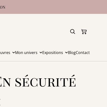
ISON
uvres
Mon univers
Expositions
Blog
Contact
 En sécurité
€