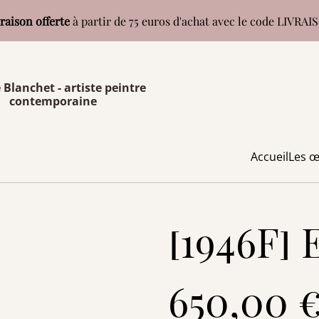
raison offerte
à partir de 75 euros d'achat avec le code LIVRA
 Blanchet - artiste peintre
contemporaine
Accueil
Les œ
[1946F]
650,00 